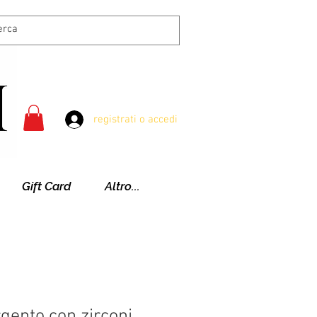
registrati o accedi
Gift Card
Altro...
rgento con zirconi