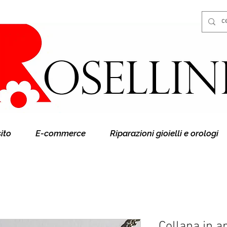
Gioielleria Rosellini
Rosellini online
sito
E-commerce
Riparazioni gioielli e orologi
Collana in a