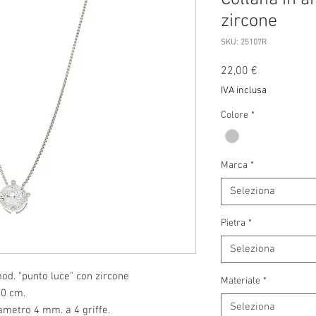
zircone
SKU: 25107R
Prezzo
22,00 €
IVA inclusa
Colore
*
Marca
*
Seleziona
Pietra
*
Seleziona
od. "punto luce" con zircone
Materiale
*
40 cm.
Seleziona
iametro 4 mm. a 4 griffe.