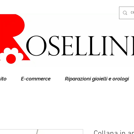
Gioielleria Rosellini
Rosellini online
sito
E-commerce
Riparazioni gioielli e orologi
Collana in a