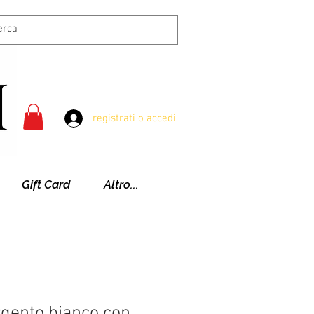
registrati o accedi
Gift Card
Altro...
rgento bianco con