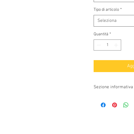
Tipo di articolo
*
Seleziona
Quantità
*
Agg
Sezione informativa
Per garantire negli anni
gioielli, già trattati co
con un panno inumidito
contatti diretti con es
del mare, agenti esterni
sodio, candeggina, amu