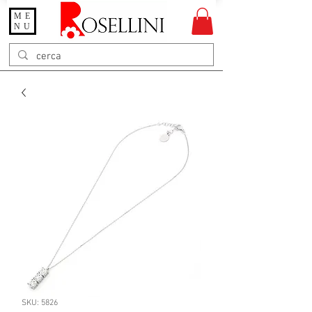
ME
Gioielleria Rosellini
NU
Rosellini online
SKU: 5826