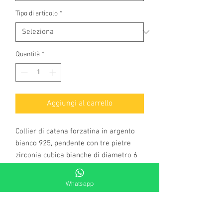
Tipo di articolo
*
Quantità
*
Aggiungi al carrello
Collier di catena forzatina in argento
bianco 925, pendente con tre pietre
zirconia cubica bianche di diametro 6
mm e chiusura a moschettone,
regolabile grazie ad anelli di
Whatsapp
allungagamento. La rivisitazione
dell'iconico punto luce, un
sempreverde, immancabile tra la tua