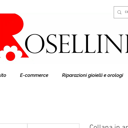
Gioielleria Rosellini
Rosellini online
sito
E-commerce
Riparazioni gioielli e orologi
Collana in a