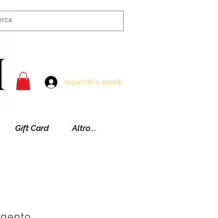
registrati o accedi
Gift Card
Altro...
rgento