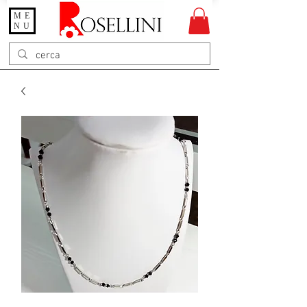
ME
Gioielleria Rosellini
NU
Rosellini online