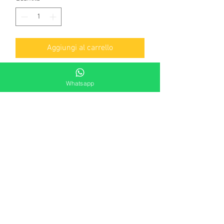
Aggiungi al carrello
Collana in acciaio e cristalli neri
Whatsapp
lunghezza 50cm