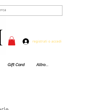
registrati o accedi
Gift Card
Altro...
erle