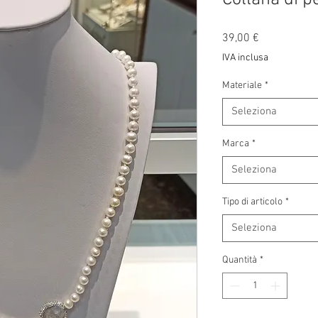
Prezzo
39,00 €
IVA inclusa
Materiale
*
Seleziona
Marca
*
Seleziona
Tipo di articolo
*
Seleziona
Quantità
*