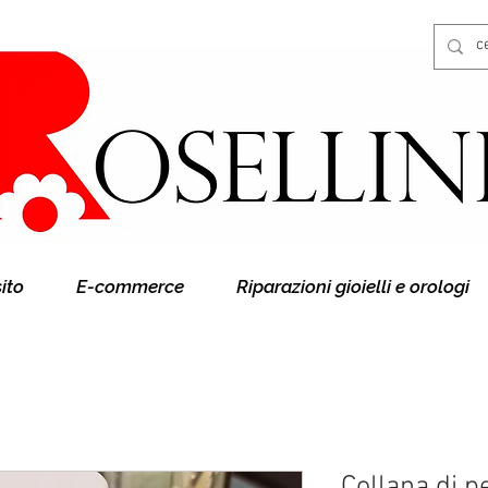
Gioielleria Rosellini
Rosellini online
sito
E-commerce
Riparazioni gioielli e orologi
Collana di p