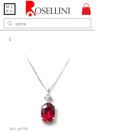
ME
Gioielleria Rosellini
NU
Rosellini online
SKU: gc970r