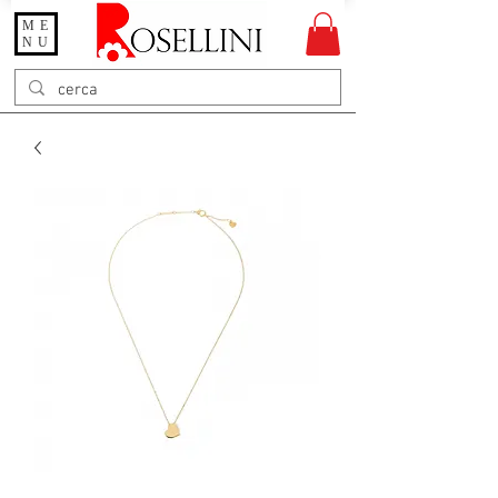
ME
Gioielleria Rosellini
NU
Rosellini online