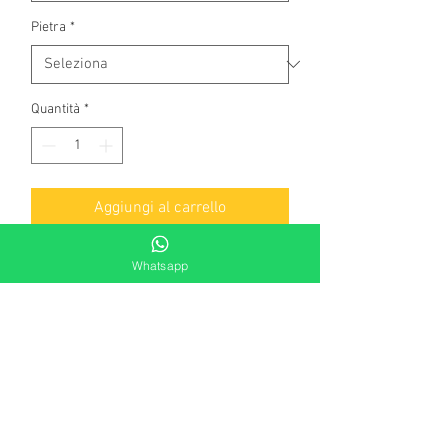
Pietra
*
Quantità
*
Aggiungi al carrello
Girocollo in oro bianco a 750
Whatsapp
millesimi, con croce di
smeraldi naturali, taglio brillante
rotondo di complessivi kt. 0,40 .
Peso gr 2,40
Lunghezza collana cm. 42
Dimensioni croce: cm. 1,2 x cm. 1,8
Produzione artigianale.