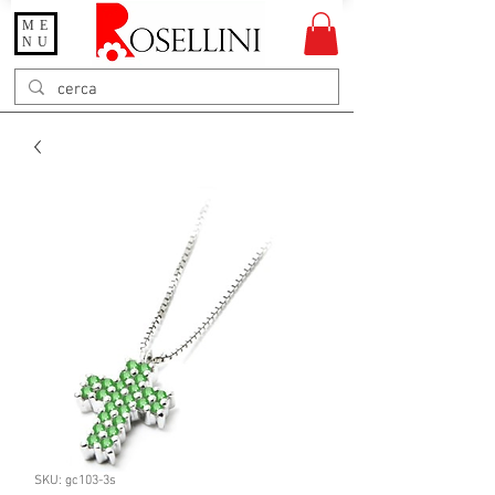
ME
Gioielleria Rosellini
NU
Rosellini online
SKU: gc103-3s