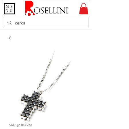
ME
Gioielleria Rosellini
NU
Rosellini online
SKU: gc103-2dn