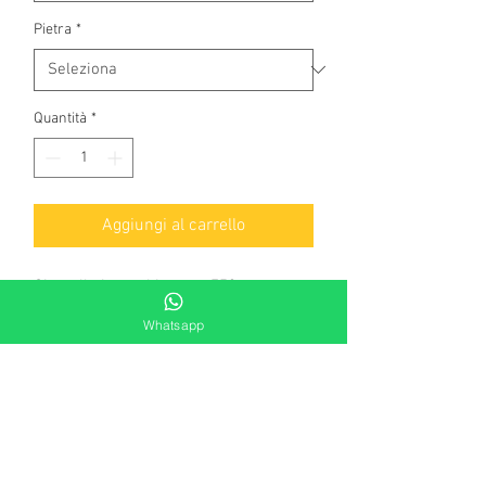
Pietra
*
Quantità
*
Aggiungi al carrello
Girocollo in oro bianco a 750
millesimi, con croce di
Whatsapp
diamanti naturali qualità "black", taglio
brillante rotondo di complessivi kt.
0,40.
Peso gr 2,40
Lunghezza cm. 42
Dimensioni della croce: cm. 1,2 x cm.