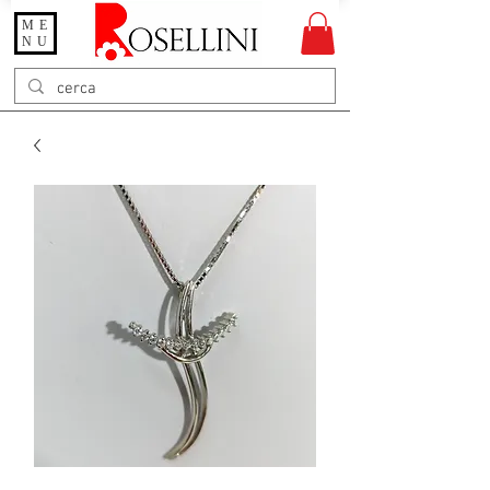
ME
Gioielleria Rosellini
NU
Rosellini online