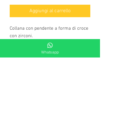
Aggiungi al carrello
Collana con pendente a forma di croce
con zirconi.
Lunghezza filo: 42cm
Lunghezza pendente: 4,5cm
Whatsapp