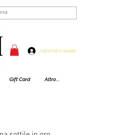
registrati o accedi
Gift Card
Altro...
na sottile in oro