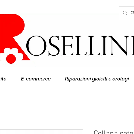
Gioielleria Rosellini
Rosellini online
sito
E-commerce
Riparazioni gioielli e orologi
Collana cate