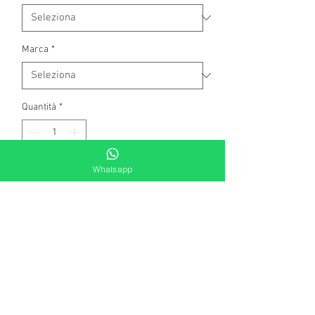
Marca
*
Quantità
*
Whatsapp
Aggiungi al carrello
Collana in argento rodiato cpn
pendente (lunghezza cm 5,5) composto
da tre gruppi di cerchi intrecciati dalla
superficie liscia placcati oro rosa e di
zirconi (diametro cm 2 e cm 1,7).
Lunghezza cm 39, estendibile fino a cm