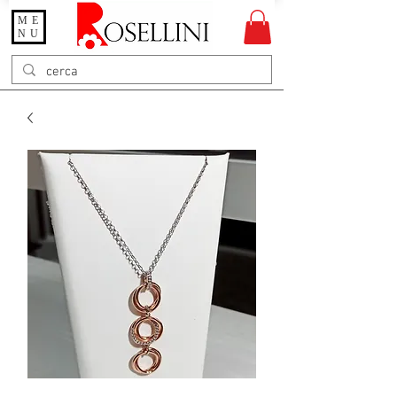
ME
Gioielleria Rosellini
NU
Rosellini online