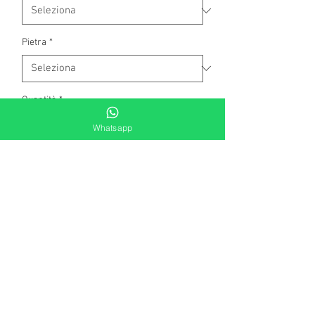
Pietra
*
Quantità
*
Whatsapp
Aggiungi al carrello
ciondolo in oro bianco a forma di
farfalla a titolo 750 millesimi con
zirconi bianchi e verdi .
L'articolo è di produzione artigianale.
Dimensioni: 1,3 x 1,5 cm