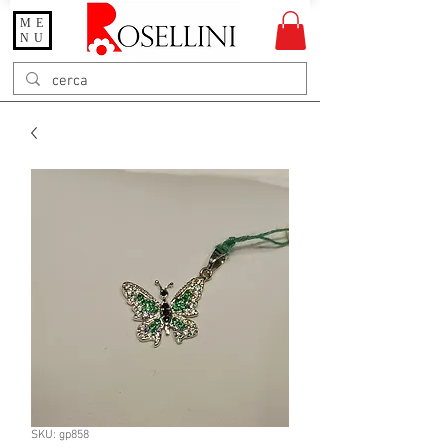
ME
Gioielleria Rosellini
NU
Rosellini online
SKU: gp858