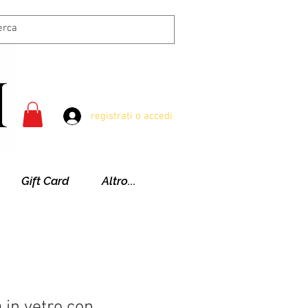
registrati o accedi
Gift Card
Altro...
 in vetro con