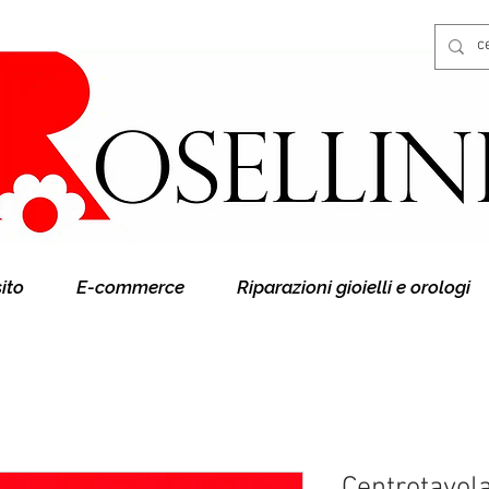
Gioielleria Rosellini
Rosellini online
sito
E-commerce
Riparazioni gioielli e orologi
Centrotavola