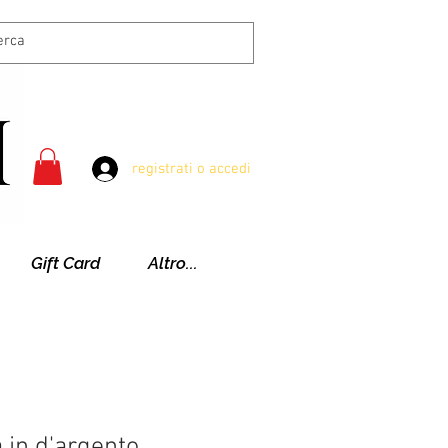
registrati o accedi
Gift Card
Altro...
 in d'argento