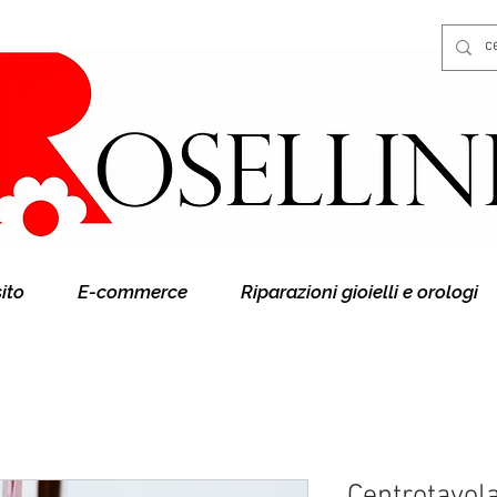
Gioielleria Rosellini
Rosellini online
sito
E-commerce
Riparazioni gioielli e orologi
Centrotavola