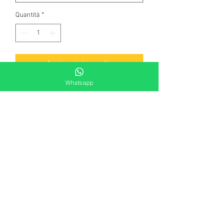
Quantità
*
Aggiungi al carrello
Whatsapp
Centrotavola rettangolare in cristallo
con riporti in Swarovski. Made in Italy
Dimensioni: 27x16,6cm
Altezza: 10cm