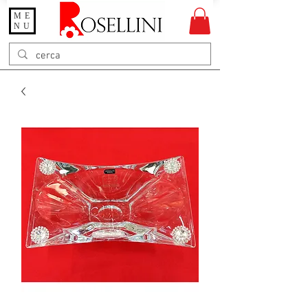
ME
Gioielleria Rosellini
NU
Rosellini online