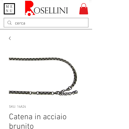
ME
Gioielleria Rosellini
NU
Rosellini online
SKU: 14A24
Catena in acciaio
brunito