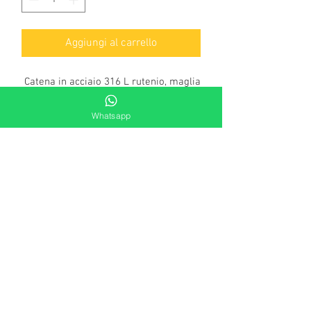
Aggiungi al carrello
Catena in acciaio 316 L rutenio, maglia
veneziana squadrata.
Lunghezza: cm. 50+5
Whatsapp
Diametro della maglia: mm. 4 x 4
Finitura: brunita
Chiusura: moschettone classico
Sezione informativa
Per garantire negli anni la tenuta del colore
dei nostri gioielli, già trattati con cataforesi,
è importante pulirli solo con un panno
inumidito con acqua. E’ fondamentale
evitare contatti diretti con essenze
alcoliche, acqua termale e acqua del mare,