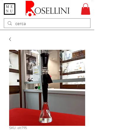
ME
Gioielleria Rosellini
NU
Rosellini online
SKU: ott795