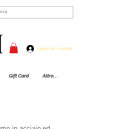
registrati o accedi
Gift Card
Altro...
mo in acciaio ed