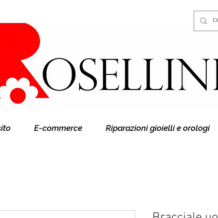
Gioielleria Rosellini
Rosellini online
sito
E-commerce
Riparazioni gioielli e orologi
Bracciale uo