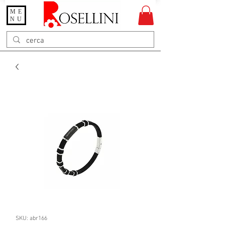
ME
Gioielleria Rosellini
NU
Rosellini online
SKU: abr166