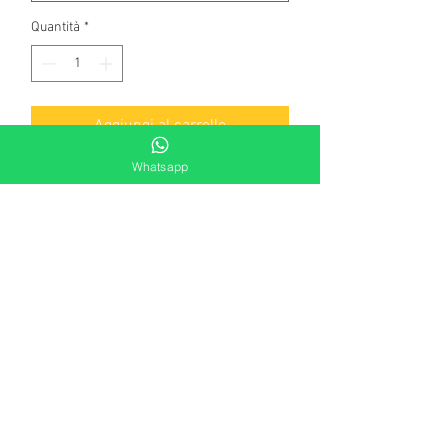
Quantità
*
Aggiungi al carrello
Whatsapp
Bracciale Uomo Boccadamo Man -
ABR584R Realizzato in acciaio 316l
anallergico. Due laccetti di colore rosso
e vinaccio che si uniscono al centro ed
elemento con ancora all'interno sul
gioiello
Collezione Man