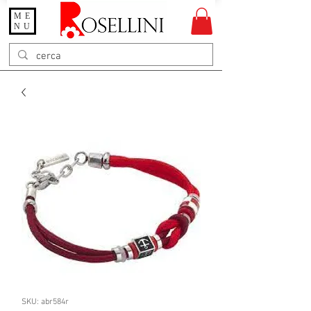
ME
Gioielleria Rosellini
NU
Rosellini online
SKU: abr584r