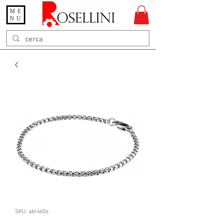
ME
Gioielleria Rosellini
NU
Rosellini online
SKU: abr460s