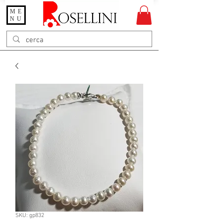
ME
Gioielleria Rosellini
NU
Rosellini online
SKU: gp832