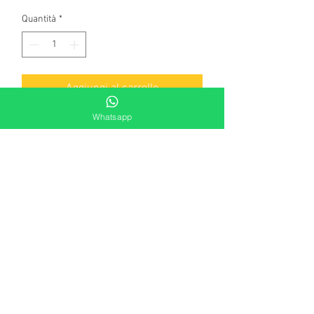
Quantità
*
Aggiungi al carrello
Whatsapp
Bracciale di perle giapponesi con
coltivazione superiore ai 24 mesi.
Moschettone in oro bianco
Lunghezza bracciale: 19 cm
Diametro perla ≃ 5-5,5 mm