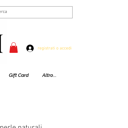
registrati o accedi
Gift Card
Altro...
 perle naturali