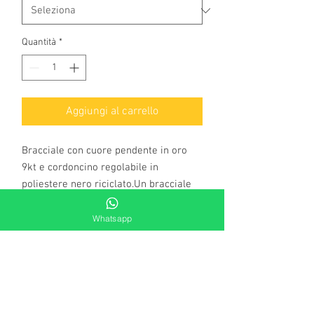
Quantità
*
Aggiungi al carrello
Bracciale con cuore pendente in oro
9kt e cordoncino regolabile in
poliestere nero riciclato.Un bracciale
semplice, ma con un tocco romantico e
prezioso. Il cordoncino regolabile è
Whatsapp
estremamente confortevole e rende
questa raffinata creazione l'accessorio
perfetto da portare sempre al polso
come un piccolo portafortuna, un
amuleto d'amore.