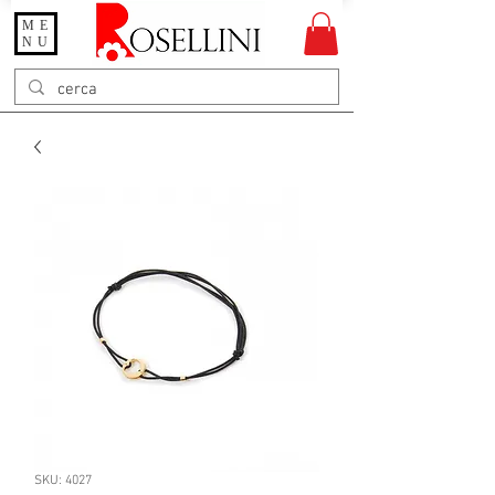
ME
Gioielleria Rosellini
NU
Rosellini online
SKU: 4027