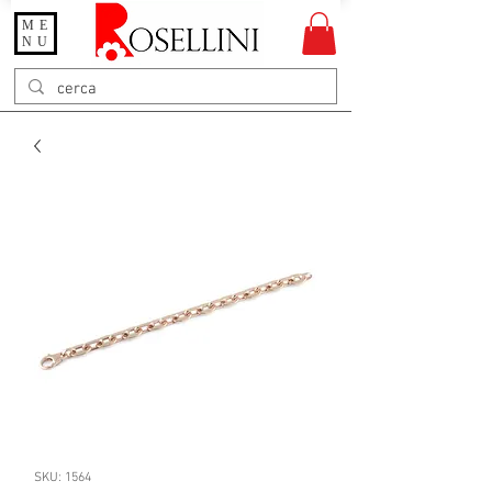
ME
Gioielleria Rosellini
NU
Rosellini online
SKU: 1564