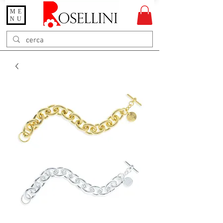
ME
Gioielleria Rosellini
NU
Rosellini online