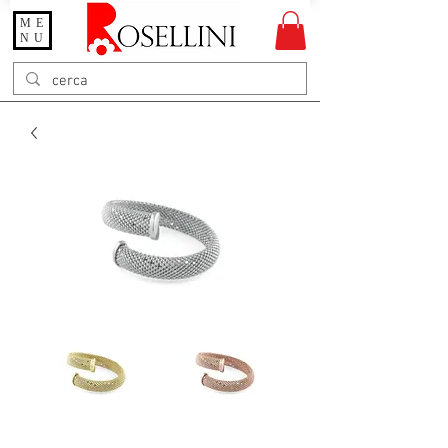
ME
Gioielleria Rosellini
NU
Rosellini online