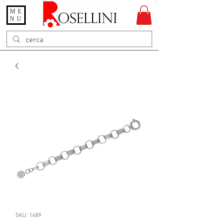
ME
Gioielleria Rosellini
NU
Rosellini online
SKU: 1489