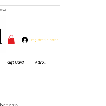
registrati o accedi
Gift Card
Altro...
 bronzo