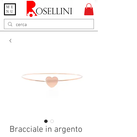
ME
Gioielleria Rosellini
NU
Rosellini online
Bracciale in argento