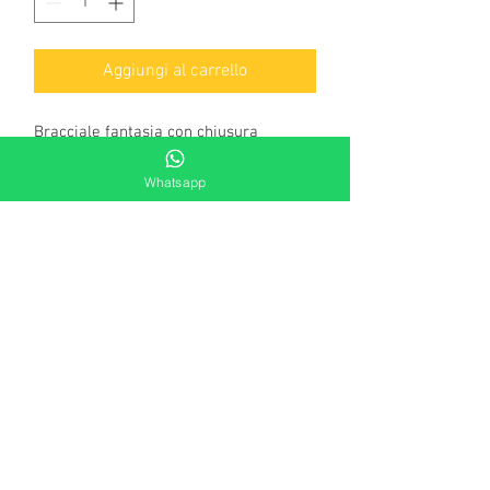
Aggiungi al carrello
Bracciale fantasia con chiusura 
moschettone personalizzata mis. 19
Whatsapp