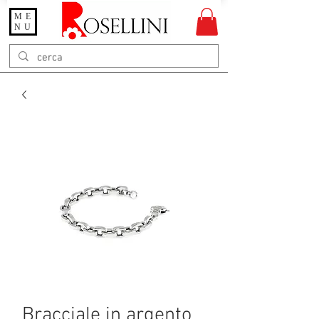
ME
Gioielleria Rosellini
NU
Rosellini online
Bracciale in argento