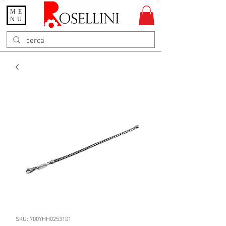
ME
Gioielleria Rosellini
NU
Rosellini online
SKU: 700YHH0253101