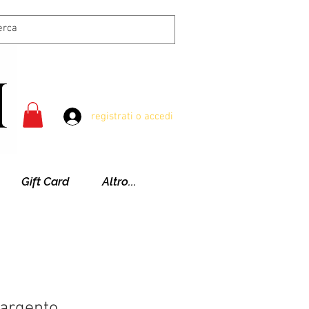
registrati o accedi
Gift Card
Altro...
 argento