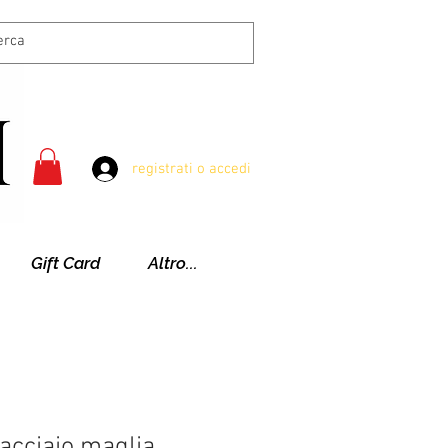
registrati o accedi
Gift Card
Altro...
 acciaio maglia