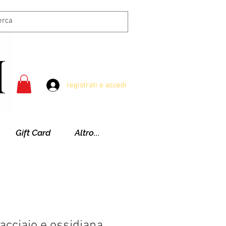
registrati o accedi
Gift Card
Altro...
 acciaio e ossidiana