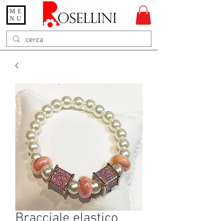
ME
Gioielleria Rosellini
NU
Rosellini online
Bracciale elastico