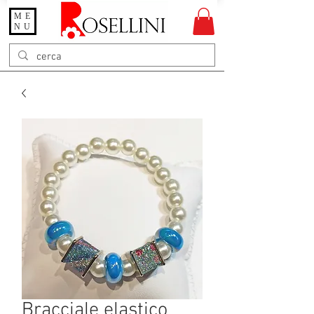
ME
Gioielleria Rosellini
NU
Rosellini online
Bracciale elastico