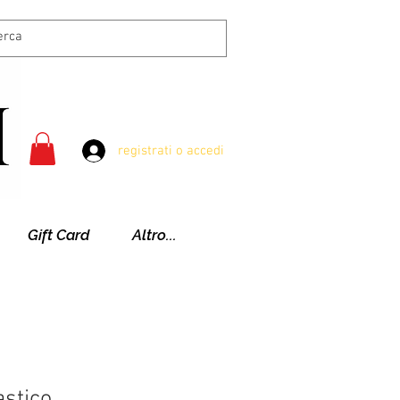
registrati o accedi
Gift Card
Altro...
astico