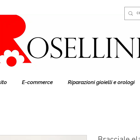
Gioielleria Rosellini
Rosellini online
sito
E-commerce
Riparazioni gioielli e orologi
Bracciale el