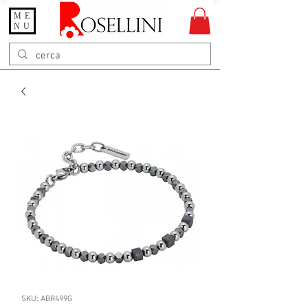
ME
Gioielleria Rosellini
NU
Rosellini online
SKU: ABR499G