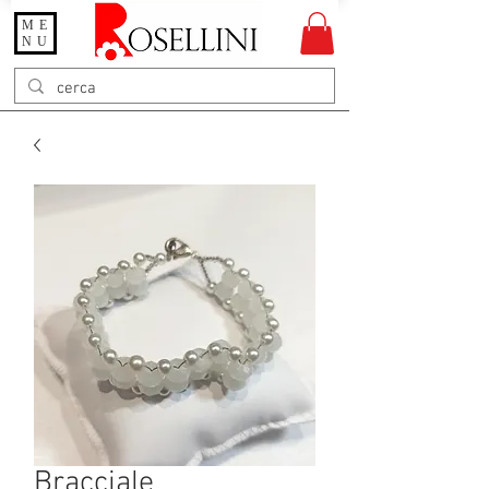
ME
Gioielleria Rosellini
NU
Rosellini online
Bracciale