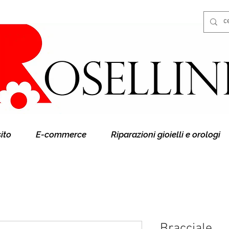
Gioielleria Rosellini
Rosellini online
sito
E-commerce
Riparazioni gioielli e orologi
Bracciale