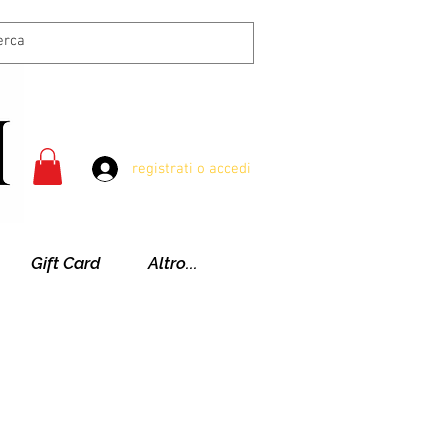
registrati o accedi
Gift Card
Altro...