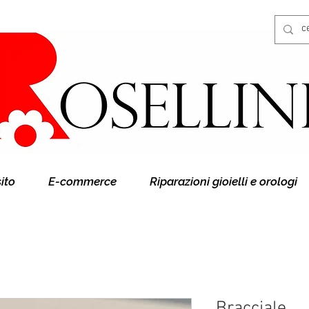
Gioielleria Rosellini
Rosellini online
sito
E-commerce
Riparazioni gioielli e orologi
Bracciale