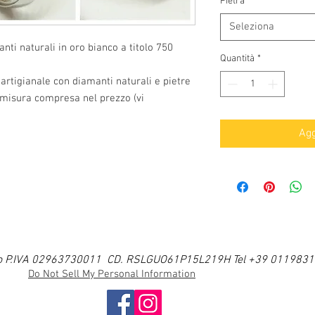
Pietra
*
Seleziona
nti naturali in oro bianco a titolo 750
Quantità
*
 artigianale con diamanti naturali e pietre
misura compresa nel prezzo (vi
Agg
i Ugo P.IVA 02963730011 CD. RSLGUO61P15L219H Tel +39 011983
Do Not Sell My Personal Information