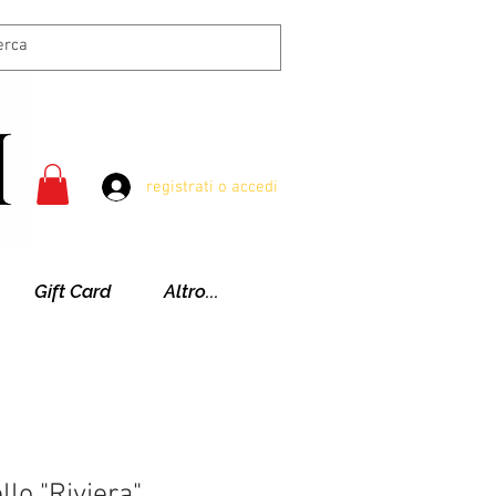
registrati o accedi
Gift Card
Altro...
lo "Riviera"