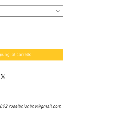
iungi al carrello
1092
rosellinionline@gmail.com