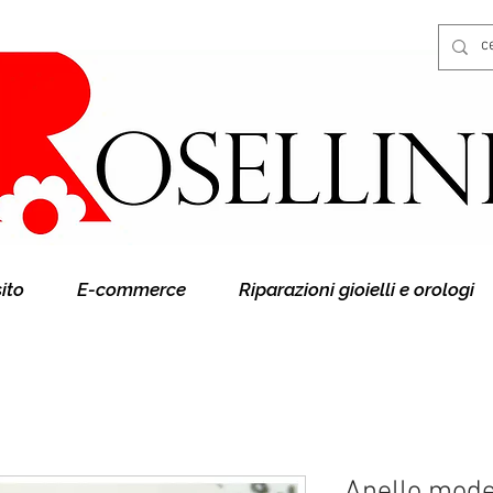
Gioielleria Rosellini
Rosellini online
sito
E-commerce
Riparazioni gioielli e orologi
Anello model