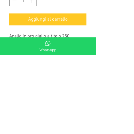
Aggiungi al carrello
Anello in oro giallo a titolo 750
millesimi.
Whatsapp
Messa a misura compresa nel prezzo
(vi contatteremo per prenderla).