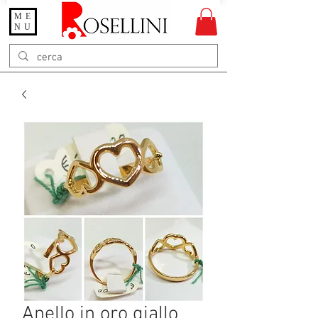
ME
Gioielleria Rosellini
NU
Rosellini online
Anello in oro giallo