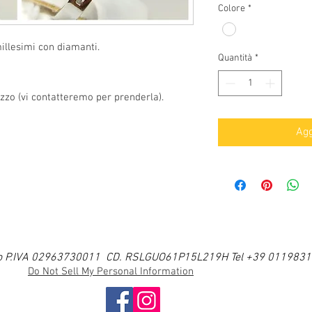
Colore
*
millesimi con diamanti.
Quantità
*
zo (vi contatteremo per prenderla).
Agg
i Ugo P.IVA 02963730011 CD. RSLGUO61P15L219H Tel +39 011983
Do Not Sell My Personal Information