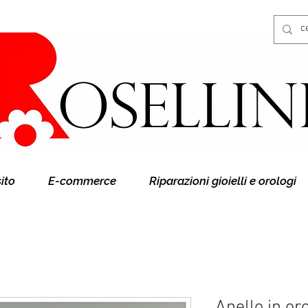
Gioielleria Rosellini
Rosellini online
sito
E-commerce
Riparazioni gioielli e orologi
Anello in or