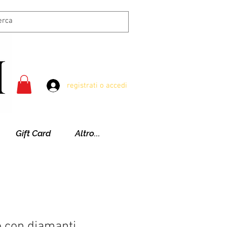
registrati o accedi
Gift Card
Altro...
o con diamanti