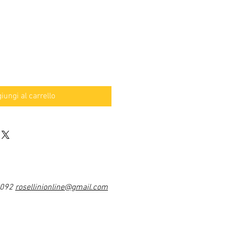
iungi al carrello
1092
rosellinionline@gmail.com