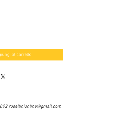
iungi al carrello
1092
rosellinionline@gmail.com