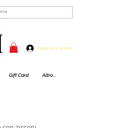
registrati o accedi
Gift Card
Altro...
o con zirconi