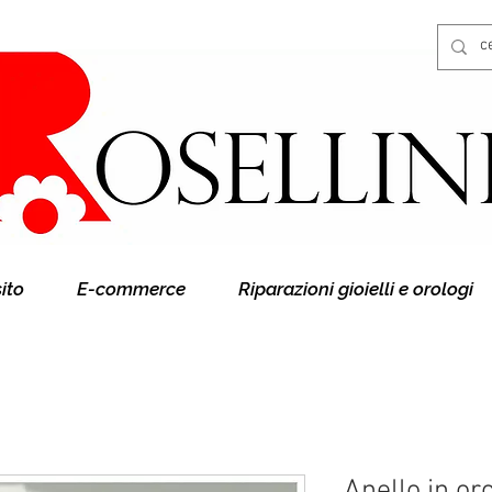
Gioielleria Rosellini
Rosellini online
sito
E-commerce
Riparazioni gioielli e orologi
Anello in or