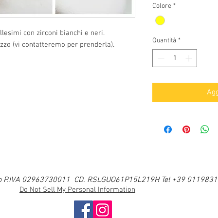
Colore
*
llesimi con zirconi bianchi e neri.
Quantità
*
zo (vi contatteremo per prenderla).
Agg
i Ugo P.IVA 02963730011 CD. RSLGUO61P15L219H Tel +39 011983
Do Not Sell My Personal Information