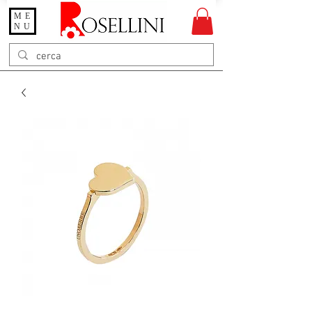
ME
Gioielleria Rosellini
NU
Rosellini online