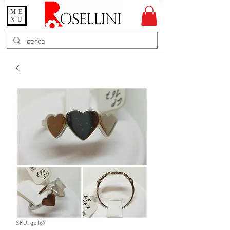
ME
Gioielleria Rosellini
NU
Rosellini online
SKU: gp167